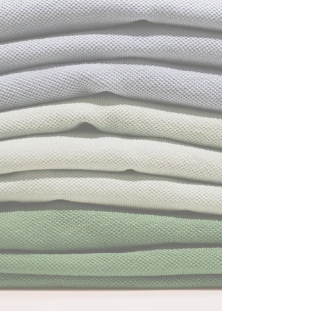
Spécialiste de Broderie,
Fusion et Sérigraphie à
Granby
Depuis 2000, notre
équipe talentueuse
travaille dur tous les
jours pour fournir les
meilleurs services à nos
clients. Nous
personnalisons nos
offres en fonction de
besoins spécifiques.
Contactez-nous dès
aujourd'hui pour recevoir
un premier devis.