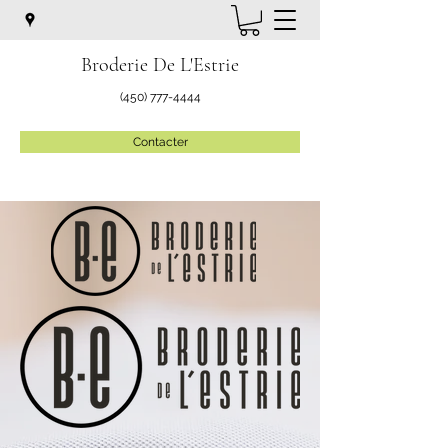
Broderie De L'Estrie
(450) 777-4444
Contacter